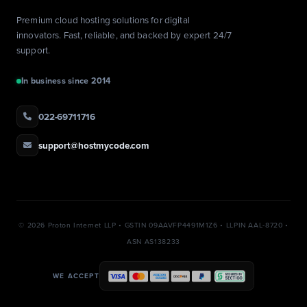
Premium cloud hosting solutions for digital
innovators. Fast, reliable, and backed by expert 24/7
support.
In business since 2014
022-69711716
support@hostmycode.com
©
2026 Proton Internet LLP • GSTIN 09AAVFP4491M1Z6 • LLPIN AAL-8720 •
ASN AS138233
WE ACCEPT