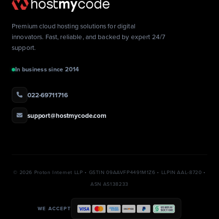
Premium cloud hosting solutions for digital
innovators. Fast, reliable, and backed by expert 24/7
support.
In business since 2014
022-69711716
support@hostmycode.com
©
2026 Proton Internet LLP • GSTIN 09AAVFP4491M1Z6 • LLPIN AAL-8720 •
ASN AS138233
WE ACCEPT