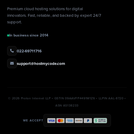
Premium cloud hosting solutions for digital
innovators. Fast, reliable, and backed by expert 24/7
support.
In business since 2014
022-69711716
support@hostmycode.com
©
2026 Proton Internet LLP • GSTIN 09AAVFP4491M1Z6 • LLPIN AAL-8720 •
ASN AS138233
WE ACCEPT