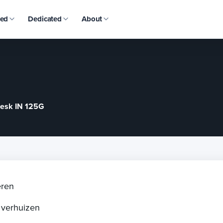
ed
Dedicated
About
Plesk IN 125G
eren
verhuizen