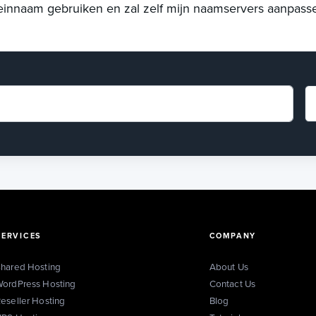
einnaam gebruiken en zal zelf mijn naamservers aanpass
SERVICES
COMPANY
hared Hosting
About Us
ordPress Hosting
Contact Us
eseller Hosting
Blog