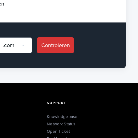
en
.com
Controleren
SUPPORT
Knowledgebase
Network Status
Open Ticket